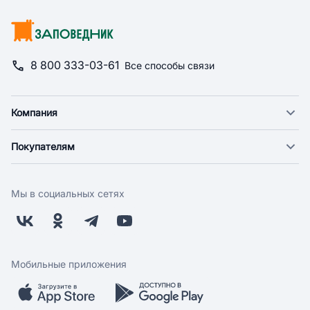
8 800 333-03-61
Все способы связи
Компания
О компании
Покупателям
Новости
Доставка
Фонд "Счастье в дом"
Оплата
Поставщикам
Мы в социальных сетях
Возврат
Арендодателям
Бонусная программа
Заводчикам
Магазины
Контакты
Скидки и акции
Обратная связь
Мобильные приложения
Бренды
Мобильное приложение