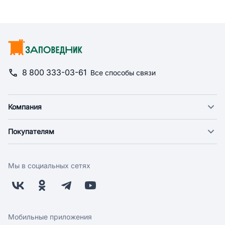
8 800 333-03-61
Все способы связи
Компания
О компании
Покупателям
Новости
Доставка
Фонд "Счастье в дом"
Оплата
Поставщикам
Мы в социальных сетях
Возврат
Арендодателям
Бонусная программа
Заводчикам
Магазины
Контакты
Скидки и акции
Обратная связь
Мобильные приложения