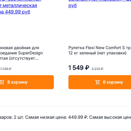
оновая двойная для
Рулетка Flexi New Comfort S тр
оедания SuperDesign
12 кг зеленый (нет упаковки)
тая (отсутствует
ая миска)
1 549 ₽
1 139 ₽
2 213 ₽
В корзину
В корзину
 информация по категории: Уцен
аров: 
2 шт. 
Самая низкая цена: 
449.99 ₽. 
Самая высокая цен