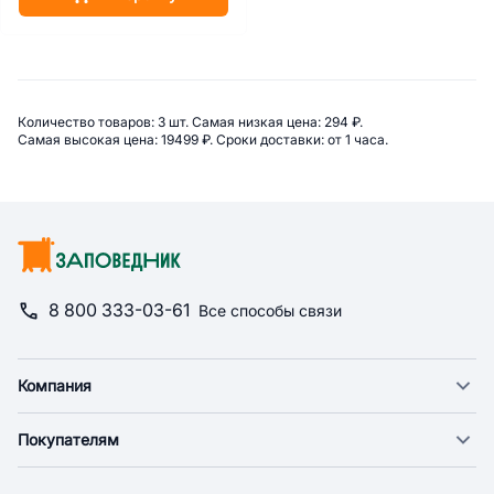
Сводная информация по категор
Количество товаров: 
3 шт. 
Самая низкая цена: 
294 ₽. 
Самая высокая цена: 
19499 ₽. 
Сроки доставки: 
от 1 часа. 
8 800 333-03-61
Все способы связи
Компания
О компании
Покупателям
Новости
Доставка
Фонд "Счастье в дом"