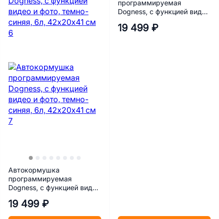
программируемая
Dogness, с функцией видео
и фото, розовая, 6л,
19 499 ₽
42х20х41 см
Автокормушка
программируемая
Dogness, с функцией видео
и фото, темно-синяя, 6л,
19 499 ₽
42х20х41 см