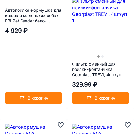
Автопоилка-кормушка для
кошек и маленьких собак
EBI Pet Feeder бело-
голубая 28x19x17 см
4 929 ₽
Фильтр сменный для
поилки-фонтанчика
Georplast TREVI, 4шт/уп
329.99 ₽
В корзину
В корзину