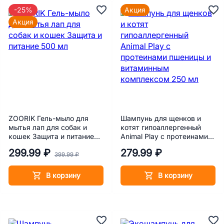
-25%
Акция
Акция
ZOORIK Гель-мыло для
Шампунь для щенков и
мытья лап для собак и
котят гипоаллергенный
кошек Защита и питание
Animal Play с протеинами
500 мл
пшеницы и витаминным
299.99 ₽
279.99 ₽
комплексом 250 мл
399.99 ₽
В корзину
В корзину