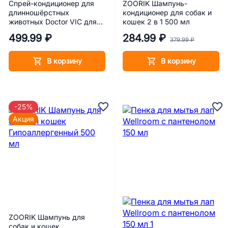
Спрей-кондиционер для
ZOORIK Шампунь-
длинношёрстных
кондиционер для собак и
животных Doctor VIC для
кошек 2 в 1 500 мл
лёгкого расчёсывания
499.99 ₽
284.99 ₽
200мл
379.99 ₽
В корзину
В корзину
-25%
Акция
ZOORIK Шампунь для
собак и кошек