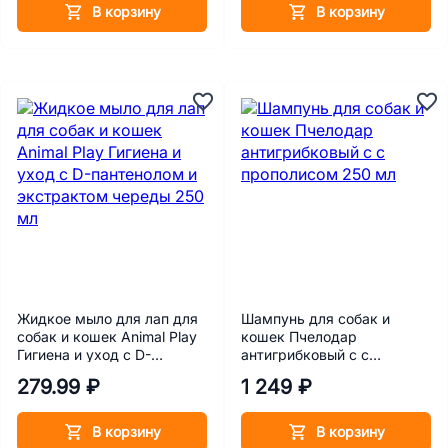
В корзину
В корзину
Жидкое мыло для лап для
Шампунь для собак и
собак и кошек Animal Play
кошек Пчелодар
Гигиена и уход с D-
антигрибковый с с
пантенолом и экстрактом
прополисом 250 мл
279.99 ₽
1 249 ₽
череды 250 мл
В корзину
В корзину