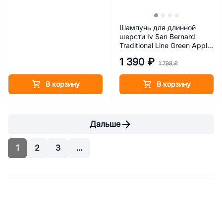
Шампунь для длинной
шерсти Iv San Bernard
Traditional Line Green Apple
500 мл
1 390 ₽
1 799 ₽
В корзину
В корзину
Дальше
1
2
3
...