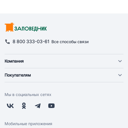
8 800 333-03-61
Все способы связи
Компания
О компании
Покупателям
Новости
Доставка
Фонд "Счастье в дом"
Оплата
Поставщикам
Мы в социальных сетях
Возврат
Арендодателям
Бонусная программа
Заводчикам
Магазины
Контакты
Скидки и акции
Обратная связь
Мобильные приложения