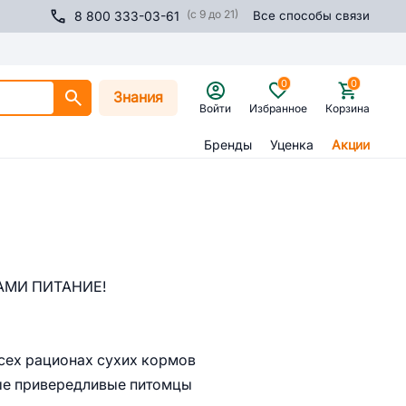
(с 9 до 21)
8 800 333-03-61
Все способы связи
0
0
Знания
Войти
Избранное
Корзина
Бренды
Уценка
Акции
АМИ ПИТАНИЕ!
всех рационах сухих кормов
мые привередливые питомцы