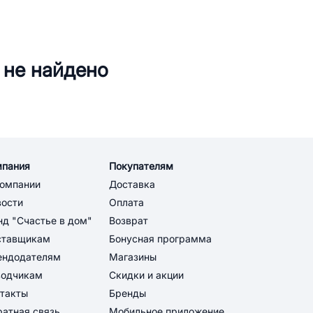
 не найдено
мпания
Покупателям
компании
Доставка
вости
Оплата
д "Счастье в дом"
Возврат
ставщикам
Бонусная программа
ендодателям
Магазины
водчикам
Скидки и акции
такты
Бренды
атная связь
Мобильное приложение