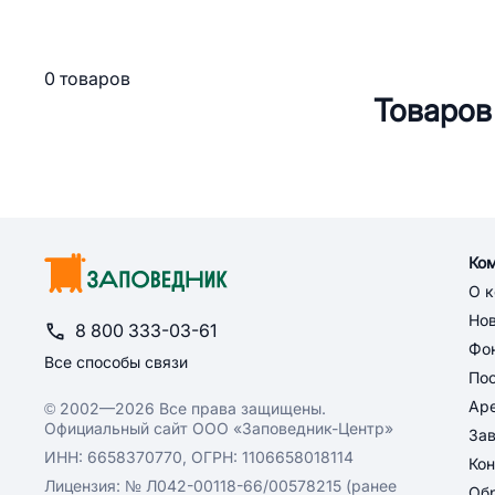
0 товаров
Товаров
Ко
О 
Но
8 800 333-03-61
Фон
Все способы связи
По
Ар
© 2002—2026 Все права защищены.
Официальный сайт ООО «Заповедник-Центр»
За
ИНН: 6658370770, ОГРН: 1106658018114
Кон
Лицензия: № Л042-00118-66/00578215 (ранее
Обр