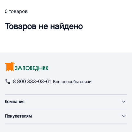
0 товаров
Товаров не найдено
8 800 333-03-61
Все способы связи
Компания
О компании
Покупателям
Новости
Доставка
Фонд "Счастье в дом"