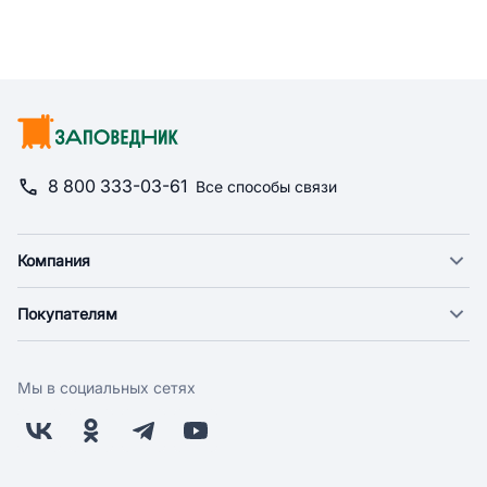
8 800 333-03-61
Все способы связи
Компания
О компании
Покупателям
Новости
Доставка
Фонд "Счастье в дом"
Оплата
Поставщикам
Мы в социальных сетях
Возврат
Арендодателям
Бонусная программа
Заводчикам
Магазины
Контакты