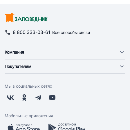
8 800 333-03-61
Все способы связи
Компания
О компании
Покупателям
Новости
Доставка
Фонд "Счастье в дом"
Оплата
Поставщикам
Мы в социальных сетях
Возврат
Арендодателям
Бонусная программа
Заводчикам
Магазины
Контакты
Скидки и акции
Обратная связь
Мобильные приложения
Бренды
Мобильное приложение