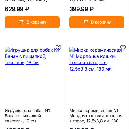
керамика, розовый, 13.5 х
629.99 ₽
399.99 ₽
13.5 х 8.5 см, 140 мл
В корзину
В корзину
Игрушка для собак N1
Миска керамическая N1
Банан с пищалкой,
Мордочка кошки, красная
текстиль, 19 см
в горох, 12,5х3,8 см, 180
мл