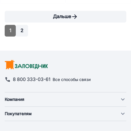
Дальше
1
2
8 800 333-03-61
Все способы связи
Компания
О компании
Покупателям
Новости
Доставка
Фонд "Счастье в дом"