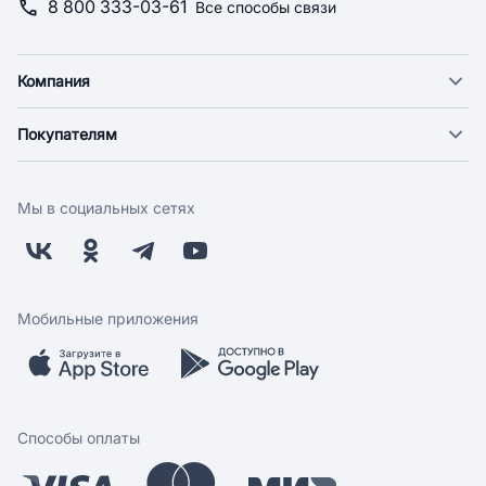
8 800 333-03-61
Все способы связи
Компания
О компании
Покупателям
Новости
Доставка
Фонд "Счастье в дом"
Оплата
Поставщикам
Мы в социальных сетях
Возврат
Арендодателям
Бонусная программа
Заводчикам
Магазины
Контакты
Скидки и акции
Обратная связь
Мобильные приложения
Бренды
Мобильное приложение
Вопрос-ответ
Способы оплаты