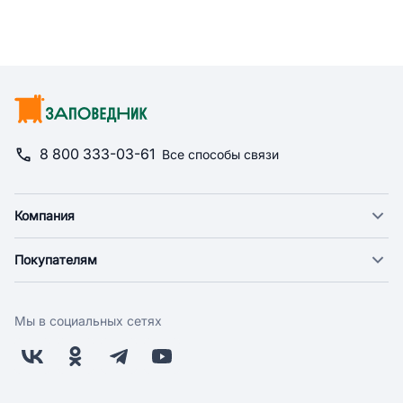
8 800 333-03-61
Все способы связи
Компания
О компании
Покупателям
Новости
Доставка
Фонд "Счастье в дом"
Оплата
Поставщикам
Мы в социальных сетях
Возврат
Арендодателям
Бонусная программа
Заводчикам
Магазины
Контакты