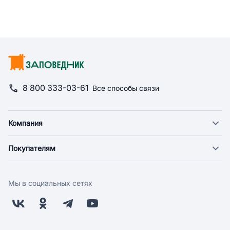
8 800 333-03-61
Все способы связи
Компания
О компании
Покупателям
Новости
Доставка
Фонд "Счастье в дом"
Оплата
Поставщикам
Мы в социальных сетях
Возврат
Арендодателям
Бонусная программа
Заводчикам
Магазины
Контакты