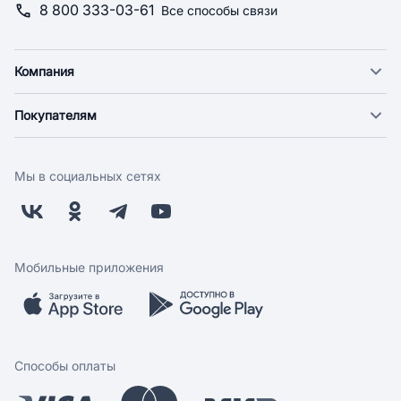
8 800 333-03-61
Все способы связи
Компания
О компании
Покупателям
Новости
Доставка
Фонд "Счастье в дом"
Оплата
Поставщикам
Мы в социальных сетях
Возврат
Арендодателям
Бонусная программа
Заводчикам
Магазины
Контакты
Скидки и акции
Обратная связь
Мобильные приложения
Бренды
Мобильное приложение
Вопрос-ответ
Способы оплаты