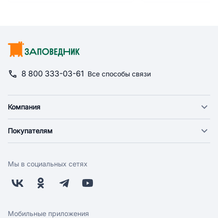
8 800 333-03-61
Все способы связи
Компания
О компании
Покупателям
Новости
Доставка
Фонд "Счастье в дом"
Оплата
Поставщикам
Мы в социальных сетях
Возврат
Арендодателям
Бонусная программа
Заводчикам
Магазины
Контакты
Скидки и акции
Обратная связь
Мобильные приложения