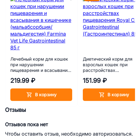
Лечебный корм для кошек
Диетический корм для
при нарушении
взрослых кошек при
пищеварения и всасывания
расстройствах
в кишечнике
пищеварения Royal Canin
219.99 ₽
151.99 ₽
(мальабсорбция/
Gastrointestinal
мальдигестия) Farmina Vet
(Гастроинтестинал) 85 г
Life Gastrointestinal 85 г
В корзину
В корзину
Отзывы
Отзывов пока нет
Чтобы оставить отзыв, необходимо авторизоваться.