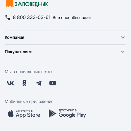
8 800 333-03-61
Все способы связи
Компания
О компании
Покупателям
Новости
Доставка
Фонд "Счастье в дом"
Оплата
Поставщикам
Мы в социальных сетях
Возврат
Арендодателям
Бонусная программа
Заводчикам
Магазины
Контакты
Скидки и акции
Обратная связь
Мобильные приложения
Бренды
Мобильное приложение
Вопрос-ответ