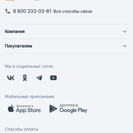
8 800 333-03-61
Все способы связи
Компания
О компании
Покупателям
Новости
Доставка
Фонд "Счастье в дом"
Оплата
Поставщикам
Мы в социальных сетях
Возврат
Арендодателям
Бонусная программа
Заводчикам
Магазины
Контакты
Скидки и акции
Обратная связь
Мобильные приложения
Бренды
Мобильное приложение
Вопрос-ответ
Способы оплаты