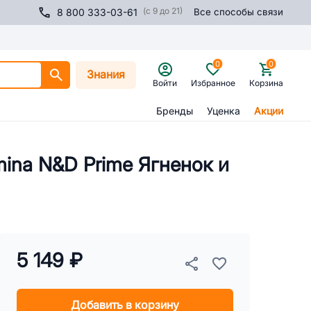
(с 9 до 21)
8 800 333-03-61
Все способы связи
0
0
Знания
Войти
Избранное
Корзина
Бренды
Уценка
Акции
ina N&D Prime Ягненок и
5 149 ₽
Добавить в корзину