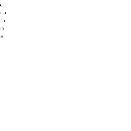
а –
ога
еза
ые
ин