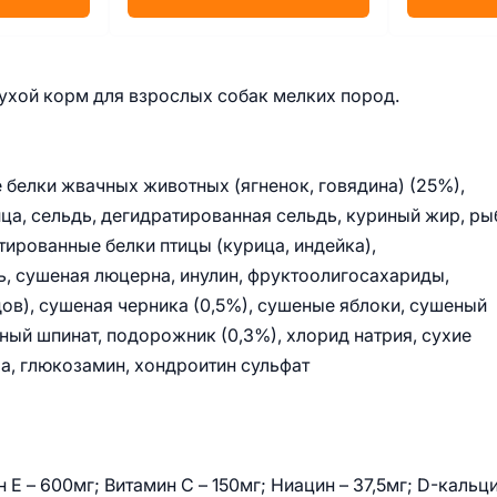
ухой корм для взрослых собак мелких пород.
 белки жвачных животных (ягненок, говядина) (25%),
ца, сельдь, дегидратированная сельдь, куриный жир, ры
тированные белки птицы (курица, индейка),
, сушеная люцерна, инулин, фруктоолигосахариды,
в), сушеная черника (0,5%), сушеные яблоки, сушеный
ный шпинат, подорожник (0,3%), хлорид натрия, сухие
а, глюкозамин, хондроитин сульфат
 Е – 600мг; Витамин С – 150мг; Ниацин – 37,5мг; D-кальц