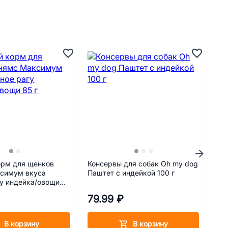
орм для щенков
Консервы для собак Oh my dog
Игр
симум вкуса
Паштет с индейкой 100 г
Toy
у индейка/овощи
79.99 ₽
79
В корзину
В корзину