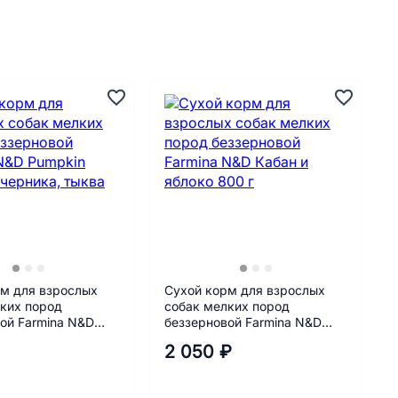
м для взрослых
Сухой корм для взрослых
ких пород
собак мелких пород
ой Farmina N&D
беззерновой Farmina N&D
гнёнок, черника,
Кабан и яблоко 800 г
2 050 ₽
 г