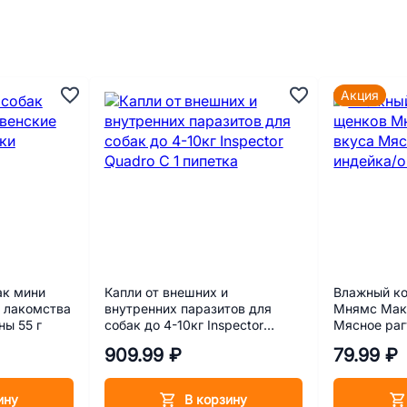
Акция
ак мини
Капли от внешних и
Влажный к
 лакомства
внутренних паразитов для
Мнямс Мак
ы 55 г
собак до 4-10кг Inspector
Мясное раг
Quadro C 1 пипетка
85 г
909.99 ₽
79.99 ₽
ину
В корзину