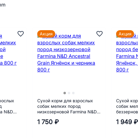
 mm
Акция
Акция
рослых
Сухой корм для взрослых
Сухой кор
д
собак мелких пород
собак мел
na N&D
низкозерновой Farmina N&D
беззернов
рника 800
Ancestral Grain Ягнёнок и
Pumpkin Я
1 750 ₽
1 949 ₽
черника 800 г
тыква 800