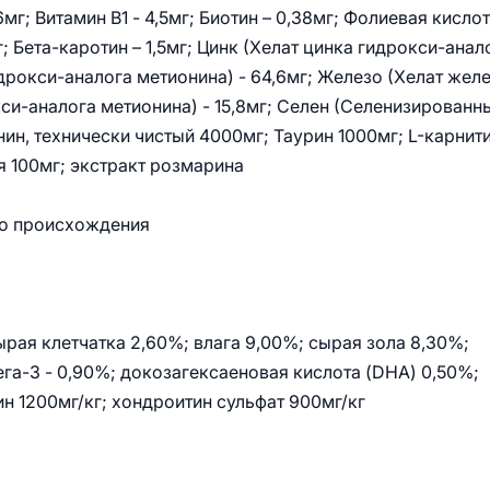
6мг; Витамин В1 - 4,5мг; Биотин – 0,38мг; Фолиевая кислот
г; Бета-каротин – 1,5мг; Цинк (Хелат цинка гидрокси-анал
дрокси-аналога метионина) - 64,6мг; Железо (Хелат жел
кси-аналога метионина) - 15,8мг; Селен (Селенизированн
н, технически чистый 4000мг; Таурин 1000мг; L-карнит
я 100мг; экстракт розмарина
го происхождения
рая клетчатка 2,60%; влага 9,00%; сырая зола 8,30%;
ега-3 - 0,90%; докозагексаеновая кислота (DHA) 0,50%;
н 1200мг/кг; хондроитин сульфат 900мг/кг