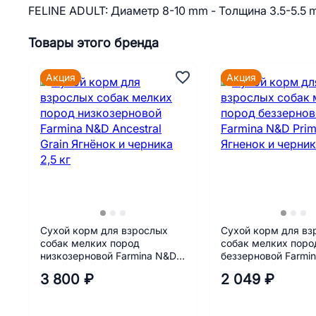
FELINE ADULT: Диаметр 8-10 mm - Толщина 3.5-5.5
Товары этого бренда
Акция
Акция
Сухой корм для взрослых
Сухой корм для вз
собак мелких пород
собак мелких поро
низкозерновой Farmina N&D
беззерновой Farmi
Ancestral Grain Ягнёнок и
Prime Ягненок и че
3 800 ₽
2 049 ₽
черника 2,5 кг
г