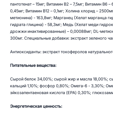
пантотенат – 15мг; Витамин В2 – 7,5мг; Витамин В6 – 
0,45мг; Витамин В12 – 0,1мг; Холина хлорид – 2500м
метионина) - 163,8мг; Марганец (Хелат марганца ги
гидрата глицина) - 58,3мг; Медь (Хелат меди гидро
дрожжи инактивированные) – 0,00088мг; DL-метиони
300мг. Специальные добавки: экстракт зеленого ча
Антиоксиданты: экстракт токоферолов натурально
Питательные вещества:
Сырой белок 34,00%; сырой жир и масла 18,00%; сы
кальций 1,10%; фосфор 0,80%; Омега-6 - 3,30%; Ом
эйкозапентаеновая кислота (EPA) 0,30%; глюкозами
Энергетическая ценность: