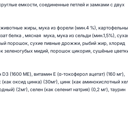
руглые емкости, соединенные петлей и замками с двух
 животные жиры, мука из форели (мин.4 %), картофельн
зат белка , мясная мука, мука из сельди (мин.1,5%), суха
ный порошок, сухие пивные дрожжи, рыбий жир, хлорид
ок зеленогубых мидий, порошок цикория, сушёные цветк
D3 (1600 МЕ), витамин Е (ɑ-токоферол ацетат) (160 мг),
нк (как оксид цинка) (30мг), цинк (как аминокислотный хе
одный) (2мг), селен (как селенит натрия) (0,2 мг), таурин