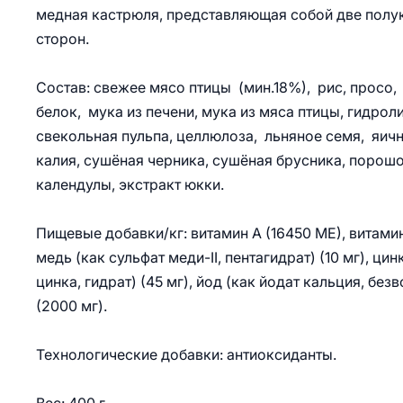
медная кастрюля, представляющая собой две полук
сторон.
Состав: свежее мясо птицы (мин.18%), рис, просо,
белок, мука из печени, мука из мяса птицы, гидроли
свекольная пульпа, целлюлоза, льняное семя, яич
калия, сушёная черника, сушёная брусника, порош
календулы, экстракт юкки.
Пищевые добавки/кг: витамин А (16450 МЕ), витамин 
медь (как сульфат меди-II, пентагидрат) (10 мг), ци
цинка, гидрат) (45 мг), йод (как йодат кальция, безв
(2000 мг).
Технологические добавки: антиоксиданты.