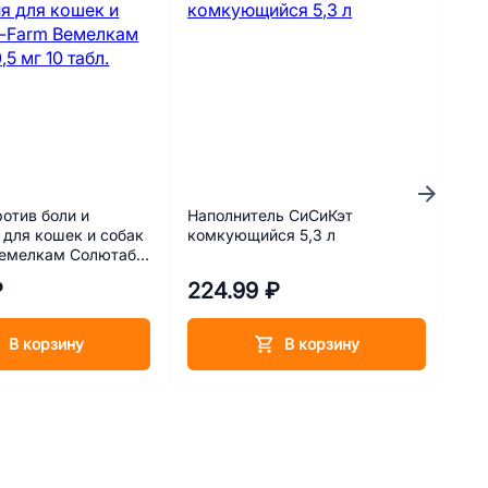
ротив боли и
Наполнитель СиСиКэт
Вл
 для кошек и собак
комкующийся 5,3 л
ст
Вемелкам Солютаб
Can
бл.
₽
224.99 ₽
95
В корзину
В корзину