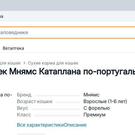
ма
Ветаптека
для кошек
Сухие корма для кошек
ек Мнямс Катаплана по-португаль
Бренд
Мнямс
Возраст кошки
Взрослые (1-6 лет)
Вкус
С форелью
Класс
Премиум
Все характеристики
Описание