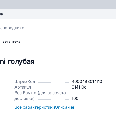
ма
Ветаптека
ni голубая
ШтрихКод
4000498014110
Артикул
014110d
Вес Брутто (для рассчета
доставки)
100
Все характеристики
Описание