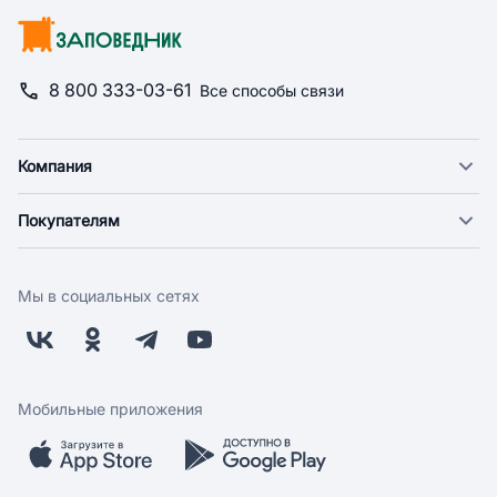
8 800 333-03-61
Все способы связи
Компания
О компании
Покупателям
Новости
Доставка
Фонд "Счастье в дом"
Оплата
Поставщикам
Мы в социальных сетях
Возврат
Арендодателям
Бонусная программа
Заводчикам
Магазины
Контакты
Скидки и акции
Обратная связь
Мобильные приложения
Бренды
Мобильное приложение
Вопрос-ответ