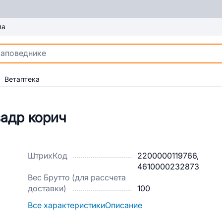
ма
Ветаптека
вадр корич
ШтрихКод
2200000119766,
4610000232873
Вес Брутто (для рассчета
доставки)
100
Все характеристики
Описание