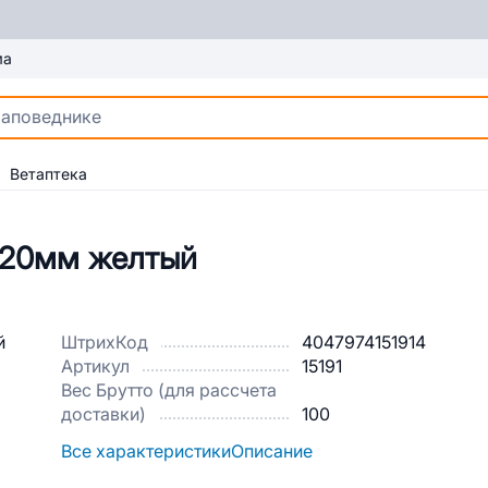
ма
Ветаптека
/20мм желтый
ШтрихКод
4047974151914
Артикул
15191
Вес Брутто (для рассчета
доставки)
100
Все характеристики
Описание