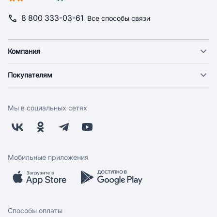
8 800 333-03-61
Все способы связи
Компания
О компании
Покупателям
Новости
Доставка
Фонд "Счастье в дом"
Оплата
Поставщикам
Мы в социальных сетях
Возврат
Арендодателям
Бонусная программа
Заводчикам
Магазины
Контакты
Скидки и акции
Обратная связь
Мобильные приложения
Бренды
Мобильное приложение
Вопрос-ответ
Способы оплаты