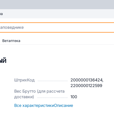
ма
Ветаптека
ый
ШтрихКод
2000000136424,
2200000122599
Вес Брутто (для рассчета
доставки)
100
Все характеристики
Описание