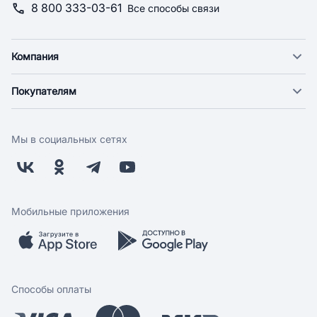
8 800 333-03-61
Все способы связи
Компания
О компании
Покупателям
Новости
Доставка
Фонд "Счастье в дом"
Оплата
Поставщикам
Мы в социальных сетях
Возврат
Арендодателям
Бонусная программа
Заводчикам
Магазины
Контакты
Скидки и акции
Обратная связь
Мобильные приложения
Бренды
Мобильное приложение
Вопрос-ответ
Способы оплаты