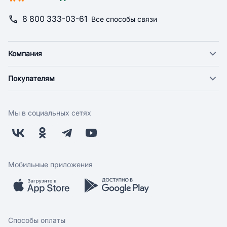
8 800 333-03-61
Все способы связи
Компания
О компании
Покупателям
Новости
Доставка
Фонд "Счастье в дом"
Оплата
Поставщикам
Мы в социальных сетях
Возврат
Арендодателям
Бонусная программа
Заводчикам
Магазины
Контакты
Скидки и акции
Обратная связь
Мобильные приложения
Бренды
Мобильное приложение
Вопрос-ответ
Способы оплаты