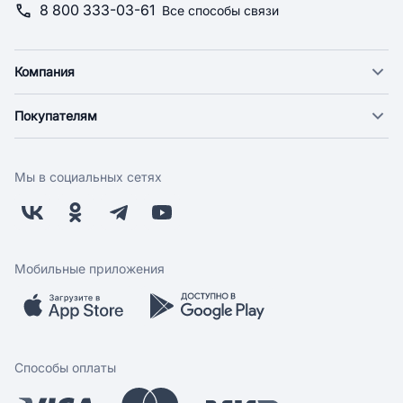
8 800 333-03-61
Все способы связи
Компания
О компании
Покупателям
Новости
Доставка
Фонд "Счастье в дом"
Оплата
Поставщикам
Мы в социальных сетях
Возврат
Арендодателям
Бонусная программа
Заводчикам
Магазины
Контакты
Скидки и акции
Обратная связь
Мобильные приложения
Бренды
Мобильное приложение
Вопрос-ответ
Способы оплаты