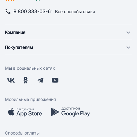
8 800 333-03-61
Все способы связи
Компания
О компании
Покупателям
Новости
Доставка
Фонд "Счастье в дом"
Оплата
Поставщикам
Мы в социальных сетях
Возврат
Арендодателям
Бонусная программа
Заводчикам
Магазины
Контакты
Скидки и акции
Обратная связь
Мобильные приложения
Бренды
Мобильное приложение
Вопрос-ответ
Способы оплаты