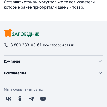
Оставлять отзывы могут только те пользователи,
которые ранее приобретали данный товар.
8 800 333-03-61
Все способы связи
Компания
О компании
Покупателям
Новости
Доставка
Фонд "Счастье в дом"
Оплата
Поставщикам
Мы в социальных сетях
Возврат
Арендодателям
Бонусная программа
Заводчикам
Магазины
Контакты