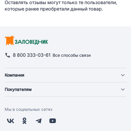
Оставлять отзывы могут только те пользователи,
которые ранее приобретали данный товар.
8 800 333-03-61
Все способы связи
Компания
О компании
Покупателям
Новости
Доставка
Фонд "Счастье в дом"
Оплата
Поставщикам
Мы в социальных сетях
Возврат
Арендодателям
Бонусная программа
Заводчикам
Магазины
Контакты