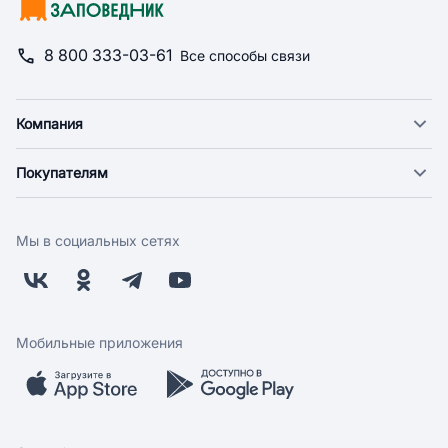
8 800 333-03-61
Все способы связи
Компания
О компании
Покупателям
Новости
Доставка
Фонд "Счастье в дом"
Оплата
Поставщикам
Мы в социальных сетях
Возврат
Арендодателям
Бонусная программа
Заводчикам
Магазины
Контакты
Скидки и акции
Обратная связь
Мобильные приложения
Бренды
Мобильное приложение
Вопрос-ответ