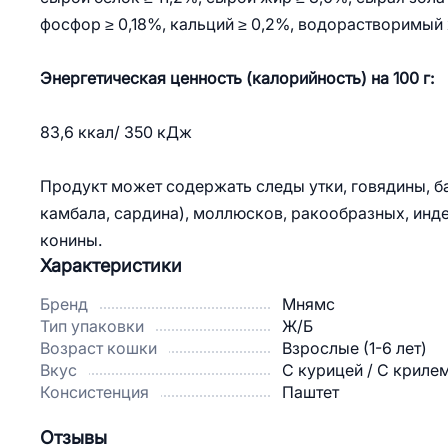
фосфор ≥ 0,18%, кальций ≥ 0,2%, водорастворимый хл
Энергетическая ценность (калорийность) на 100 г:
83,6 ккал/ 350 кДж
Продукт может содержать следы утки, говядины, ба
камбала, сардина), моллюсков, ракообразных, индей
конины.
Характеристики
Бренд
Мнямс
Тип упаковки
Ж/Б
Возраст кошки
Взрослые (1-6 лет)
Вкус
С курицей / С криле
Консистенция
Паштет
Отзывы