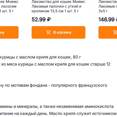
шек Мнямс
Лакомство для кошек Мнямс
Лакомств
 лососем
Лакомые палочки с уткой и
Лакомые п
 шт. 5 г
кроликом 13,5 см 1 шт. 5 г
3х5 г
52.99 ₽
146.99 
ину
В корзину
урицы с маслом криля для кошек, 80 г
з мяса курицы с маслом криля для кошек старше 12
ну по мотивам фондана - популярного французского
тамины и минералы, а также незаменимая аминокислота
итание на каждый день. Масло криля служит источником