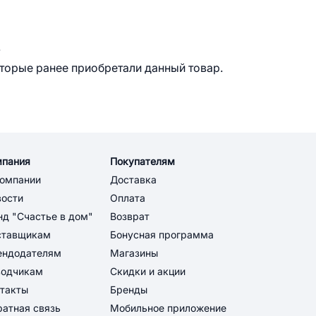
.
оторые ранее приобретали данный товар.
мпания
Покупателям
компании
Доставка
вости
Оплата
д "Счастье в дом"
Возврат
ставщикам
Бонусная программа
ендодателям
Магазины
водчикам
Скидки и акции
такты
Бренды
атная связь
Мобильное приложение