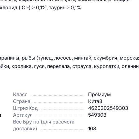
орид ( Cl-) ≥ 0,1%, таурин ≥ 0,1%
ранины, рыбы (тунец, лосось, минтай, скумбрия, морска
ки, кролика, гуся, перепела, страуса, куропатки, оленин
Класс
Премиум
Страна
Китай
ШтрихКод
4620202549303
м
Артикул
549303
Вес Брутто (для рассчета
доставки)
103