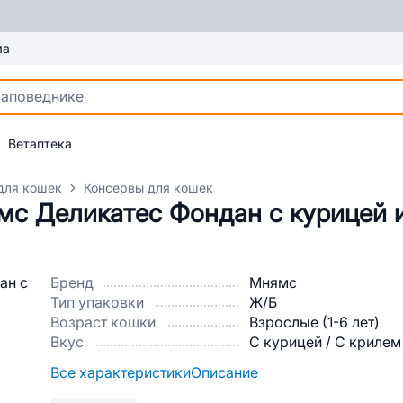
ма
Ветаптека
для кошек
Консервы для кошек
с Деликатес Фондан с курицей и
Бренд
Мнямс
Тип упаковки
Ж/Б
Возраст кошки
Взрослые (1-6 лет)
Вкус
С курицей / С крилем
Все характеристики
Описание