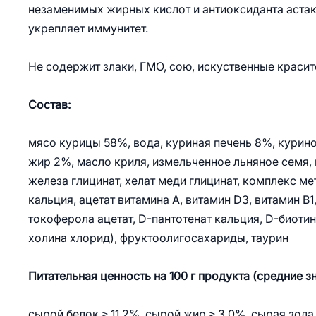
незаменимых жирных кислот и антиоксиданта астак
укрепляет иммунитет.
Не содержит злаки, ГМО, сою, искуственные красит
Состав:
мясо курицы 58%, вода, куриная печень 8%, курин
жир 2%, масло криля, измельченное льняное семя,
железа глицинат, хелат меди глицинат, комплекс м
кальция, ацетат витамина А, витамин D3, витамин B1,
токоферола ацетат, D-пантотенат кальция, D-биоти
холина хлорид), фруктоолигосахариды, таурин
Питательная ценность на 100 г продукта (средние з
сырой белок ≥ 11,2%, сырой жир ≥ 3,0%, сырая зола 