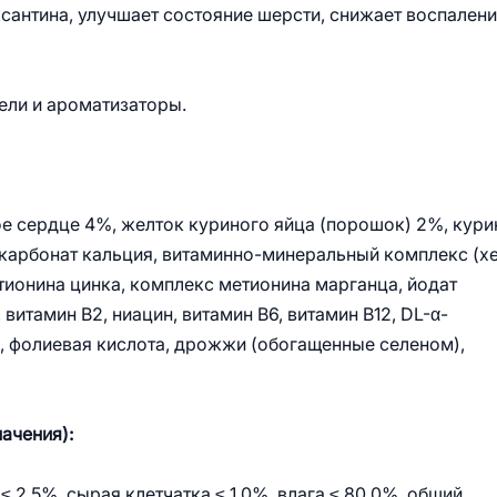
сантина, улучшает состояние шерсти, снижает воспалени
ели и ароматизаторы.
ое сердце 4%, желток куриного яйца (порошок) 2%, кур
 карбонат кальция, витаминно-минеральный комплекс (х
етионина цинка, комплекс метионина марганца, йодат
 витамин B2, ниацин, витамин B6, витамин B12, DL-α-
н, фолиевая кислота, дрожжи (обогащенные селеном),
начения):
≤ 2,5%, сырая клетчатка ≤ 1,0%, влага ≤ 80,0%, общий