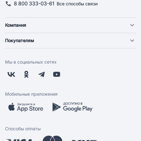
8 800 333-03-61
Все способы связи
Компания
О компании
Покупателям
Новости
Доставка
Фонд "Счастье в дом"
Оплата
Поставщикам
Мы в социальных сетях
Возврат
Арендодателям
Бонусная программа
Заводчикам
Магазины
Контакты
Скидки и акции
Обратная связь
Мобильные приложения
Бренды
Мобильное приложение
Вопрос-ответ
Способы оплаты