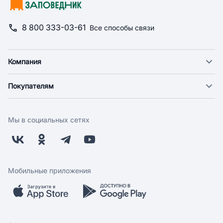
8 800 333-03-61
Все способы связи
Компания
О компании
Покупателям
Новости
Доставка
Фонд "Счастье в дом"
Оплата
Поставщикам
Мы в социальных сетях
Возврат
Арендодателям
Бонусная программа
Заводчикам
Магазины
Контакты
Скидки и акции
Обратная связь
Мобильные приложения
Бренды
Мобильное приложение
Вопрос-ответ