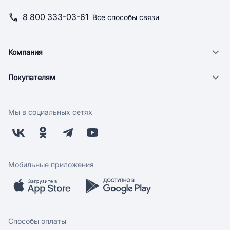
8 800 333-03-61
Все способы связи
Компания
О компании
Покупателям
Новости
Доставка
Фонд "Счастье в дом"
Оплата
Поставщикам
Мы в социальных сетях
Возврат
Арендодателям
Бонусная программа
Заводчикам
Магазины
Контакты
Скидки и акции
Обратная связь
Мобильные приложения
Бренды
Мобильное приложение
Вопрос-ответ
Способы оплаты