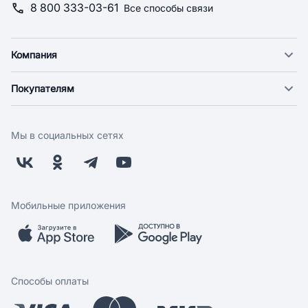
8 800 333-03-61
Все способы связи
Компания
О компании
Покупателям
Новости
Доставка
Фонд "Счастье в дом"
Оплата
Поставщикам
Мы в социальных сетях
Возврат
Арендодателям
Бонусная программа
Заводчикам
Магазины
Контакты
Скидки и акции
Обратная связь
Мобильные приложения
Бренды
Мобильное приложение
Вопрос-ответ
Способы оплаты