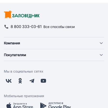
8 800 333-03-61
Все способы связи
Компания
О компании
Покупателям
Новости
Доставка
Фонд "Счастье в дом"
Оплата
Поставщикам
Мы в социальных сетях
Возврат
Арендодателям
Бонусная программа
Заводчикам
Магазины
Контакты
Скидки и акции
Обратная связь
Мобильные приложения
Бренды
Мобильное приложение