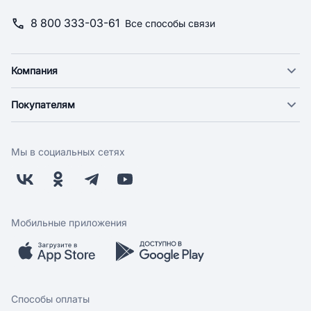
8 800 333-03-61
Все способы связи
Компания
О компании
Покупателям
Новости
Доставка
Фонд "Счастье в дом"
Оплата
Поставщикам
Мы в социальных сетях
Возврат
Арендодателям
Бонусная программа
Заводчикам
Магазины
Контакты
Скидки и акции
Обратная связь
Мобильные приложения
Бренды
Мобильное приложение
Вопрос-ответ
Способы оплаты