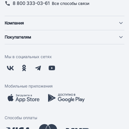
8 800 333-03-61
Все способы связи
Компания
О компании
Покупателям
Новости
Доставка
Фонд "Счастье в дом"
Оплата
Поставщикам
Мы в социальных сетях
Возврат
Арендодателям
Бонусная программа
Заводчикам
Магазины
Контакты
Скидки и акции
Обратная связь
Мобильные приложения
Бренды
Мобильное приложение
Вопрос-ответ
Способы оплаты