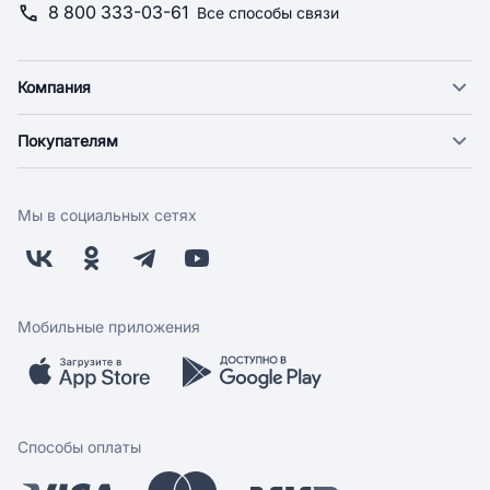
8 800 333-03-61
Все способы связи
Компания
О компании
Покупателям
Новости
Доставка
Фонд "Счастье в дом"
Оплата
Поставщикам
Мы в социальных сетях
Возврат
Арендодателям
Бонусная программа
Заводчикам
Магазины
Контакты
Скидки и акции
Обратная связь
Мобильные приложения
Бренды
Мобильное приложение
Вопрос-ответ
Способы оплаты